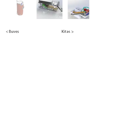
< Buvęs
Kitas >
© 2022 Emeko
UAB "Emeko"
Pramonės g. 8 K2-1, LT-35100 Panevėžys
Tel.
(8-45) 52 66 57
Faks.
(8-45) 51 00 65
El. paštas:
info@emeko.lt
Įranga katilinėms
Naujienos