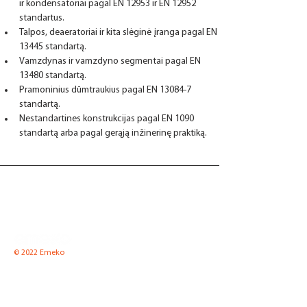
ir kondensatoriai pagal EN 12953 ir EN 12952 
standartus.
Talpos, deaeratoriai ir kita slėginė įranga pagal EN 
13445 standartą.
Vamzdynas ir vamzdyno segmentai pagal EN 
13480 standartą. 
Pramoninius dūmtraukius pagal EN 13084-7 
standartą. 
Nestandartines konstrukcijas pagal EN 1090 
standartą arba pagal gerąją inžinerinę praktiką. 
© 2022 Emeko
UAB "Emeko"
Pramonės g. 8 K2-1, LT-35100 Panevėžys