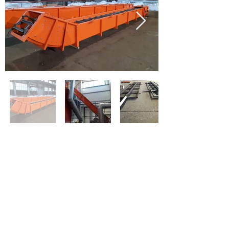
< Buvęs
Kitas >
© 2022 Emeko