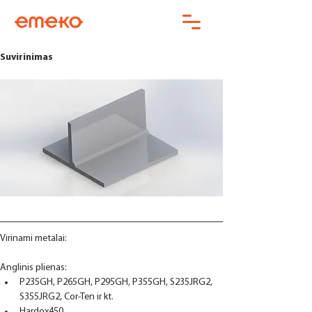
Suvirinimas
Virinami metalai:
Anglinis plienas:
P235GH, P265GH, P295GH, P355GH, S235JRG2, 
S355JRG2, Cor-Ten ir kt.
Hardox450