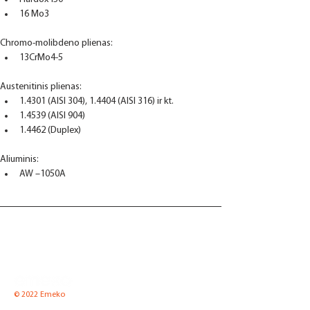
16 Mo3
Chromo-molibdeno plienas:
13CrMo4-5
Austenitinis plienas:
1.4301 (AISI 304), 1.4404 (AISI 316) ir kt.
1.4539 (AISI 904)
1.4462 (Duplex)
Aliuminis:
AW –1050A
© 2022 Emeko