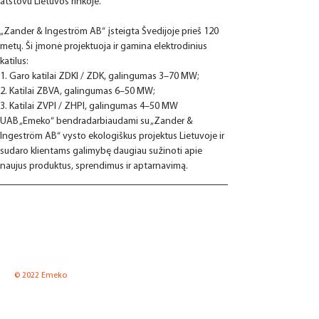
atstovu Lietuvos rinkoje. 
„Zander & Ingeström AB“ įsteigta Švedijoje prieš 120 
metų. Ši įmonė projektuoja ir gamina elektrodinius 
katilus:
1. Garo katilai ZDKI / ZDK, galingumas 3–70 MW;
2. Katilai ZBVA, galingumas 6–50 MW;
3. Katilai ZVPI / ZHPI, galingumas 4–50 MW
UAB „Emeko“ bendradarbiaudami su „Zander & 
Ingeström AB“ vysto ekologiškus projektus Lietuvoje ir 
sudaro klientams galimybę daugiau sužinoti apie 
naujus produktus, sprendimus ir aptarnavimą.
© 2022 Emeko
UAB "Emeko"
Pramonės g. 8 K2-1, LT-35100 Panevėžys