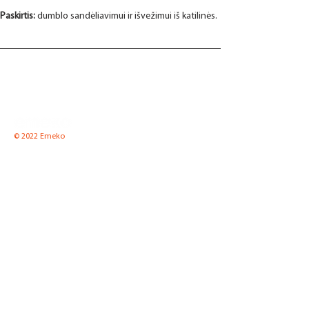
Paskirtis: 
dumblo sandėliavimui ir išvežimui iš katilinės.
© 2022 Emeko
UAB "Emeko"
Pramonės g. 8 K2-1, LT-35100 Panevėžys
Tel.
(8-45) 52 66 57
Faks.
(8-45) 51 00 65
El. paštas:
info@emeko.lt
Įranga katilinėms
Naujienos
Slėginė įranga
Apie įmonę
Nestandartinė įranga
Kontaktai
Sertifikatai